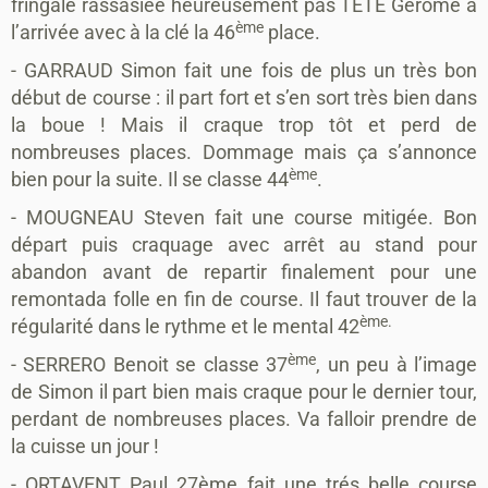
fringale rassasiée heureusement pas TETE Gérôme à
ème
l’arrivée avec à la clé la 46
place.
- GARRAUD Simon fait une fois de plus un très bon
début de course : il part fort et s’en sort très bien dans
la boue ! Mais il craque trop tôt et perd de
nombreuses places. Dommage mais ça s’annonce
ème
bien pour la suite. Il se classe 44
.
- MOUGNEAU Steven fait une course mitigée. Bon
départ puis craquage avec arrêt au stand pour
abandon avant de repartir finalement pour une
remontada folle en fin de course. Il faut trouver de la
ème.
régularité dans le rythme et le mental 42
ème
- SERRERO Benoit se classe 37
, un peu à l’image
de Simon il part bien mais craque pour le dernier tour,
perdant de nombreuses places. Va falloir prendre de
la cuisse un jour !
- ORTAVENT Paul 27ème fait une trés belle course