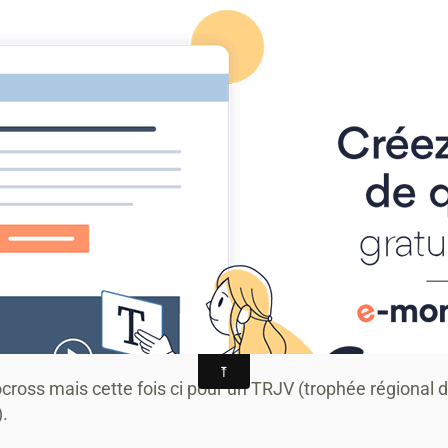
-TRAIL
alités
AGENDA
ALBUM PHOTO
MANIFESTATIONS
RONNE
ocross mais cette fois ci pour un TRJV (trophée régiona
.