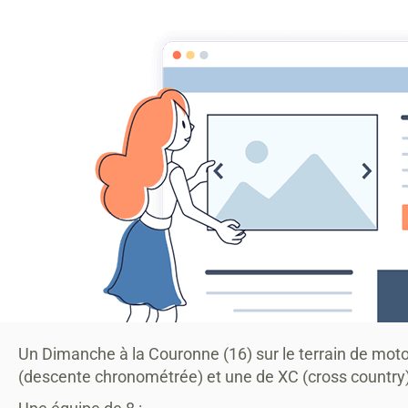
MONTAGRIER VTT
association montagrier sports loisirs
Accueil
ECOLE VTT
CENTRE SPORTS NATURE CCPR
Actu
Accueil
2019
VTT
TRJV LA COURONNE
TRJV LA COURONNE
COMPTE RENDU TRJV LA COU
Un Dimanche à la Couronne (16) sur le terrain de mot
(descente chronométrée) et une de XC (cross country)