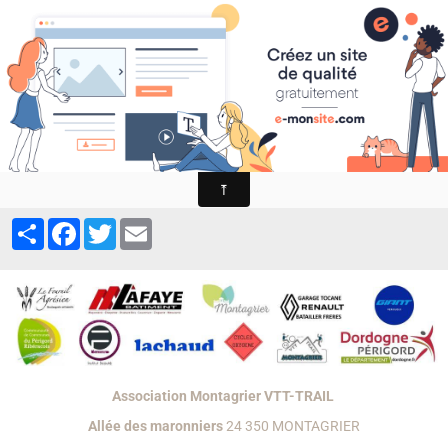
MONTAGRIER VTT-TRAIL
association montagrier sports loisirs
MINIKID 2025
Partager
Facebook
Twitter
Email
Association Montagrier VTT-TRAIL
Allée des maronniers
24 350 MONTAGRIER